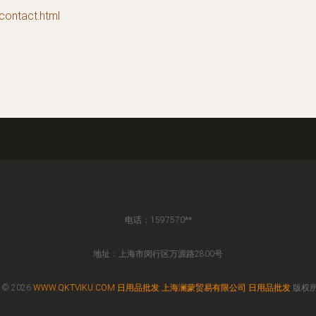
ntact.html
电话：1597570**
地址：上海市闵行区万源路2800号
 © 2026
WWW.QKTVIKU.COM
日用品批发
上海澜蒙贸易有限公司
日用品批发
版权