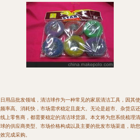
在日用品批发领域，清洁球作为一种常见的家居清洁工具，因其
用频率高、消耗快，市场需求稳定且庞大。无论是超市、杂货店
是线上零售商，都需要稳定的清洁球货源。本文将为您系统梳理
洁球的供应商类型、市场价格构成以及主要的批发市场渠道，助
高效完成采购。