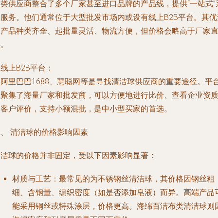
这类供应商整合了多个厂家甚至进口品牌的产品线，提供“一站式”
购服务。他们通常位于大型批发市场内或设有线上B2B平台。其优
是产品种类齐全、起批量灵活、物流方便，但价格会略高于厂家
供。
. 线上B2B平台：
如阿里巴巴1688、慧聪网等是寻找清洁球供应商的重要途径。平
上聚集了海量厂家和批发商，可以方便地进行比价、查看企业资
和客户评价，支持小额混批，是中小型买家的首选。
二、 清洁球的价格影响因素
清洁球的价格并非固定，受以下因素影响显著：
材质与工艺：最常见的为不锈钢丝清洁球，其价格因钢丝粗
细、含钢量、编织密度（如是否添加皂液）而异。高端产品
能采用铜丝或特殊涂层，价格更高。海绵百洁布类清洁球则