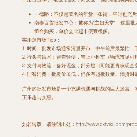
一德路
：不仅是著名的年货一条街，平时也充斥
南泰百货批发中心
：被称为“主妇天堂”，这里
组合购买，单价会比超市便宜很多。
实用逛市场Tips：
1.
时间
：批发市场通常清晨开市，中午前后最繁忙，
2.
行头与话术
：穿着轻便，带上小推车（物流市场可租
3.
支付与物流
：备好现金，部分档口可能更青睐现金
4.
理智消费
：批发价虽低，但多有起批数量。淘货时
广州的批发市场是一个充满机遇与挑战的巨大迷宫。
正乐趣与实惠。
如若转载，请注明出处：http://www.qktviku.com/produc