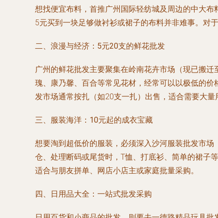
想找便宜布料，首推
广州国际轻纺城
及周边的中大布
5元买到一块足够做衬衫或裙子的布料并非难事。对
二、浪漫与经济：5元20支的鲜花批发
广州的鲜花批发主要聚集在
岭南花卉市场
（现已搬迁
瑰、康乃馨、百合等常见花材，经常可以以极低的价格
发市场通常按扎（如20支一扎）出售，适合需要大
三、服装海洋：10元起的成衣宝藏
想要淘到超低价的服装，必须深入
沙河服装批发市场
仓、处理断码或尾货时，T恤、打底衫、简单的裙子等
适合与朋友拼单、网店小店主或家庭批量采购。
四、日用品大全：一站式批发采购
日用百货和小商品的批发，则要去
一德路精品玩具批