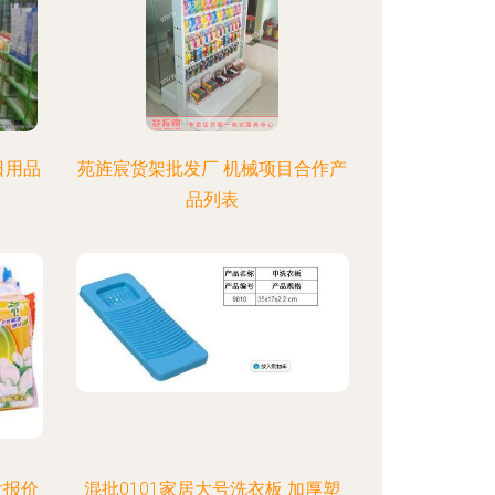
日用品
苑旌宸货架批发厂 机械项目合作产
品列表
发报价
混批0101家居大号洗衣板 加厚塑