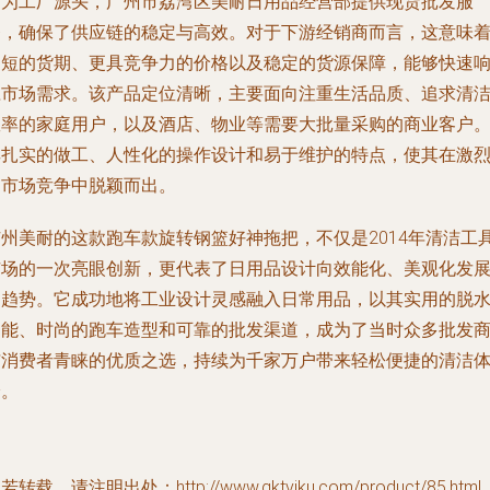
作为工厂源头，广州市荔湾区美耐日用品经营部提供现货批发服
务，确保了供应链的稳定与高效。对于下游经销商而言，这意味
更短的货期、更具竞争力的价格以及稳定的货源保障，能够快速
应市场需求。该产品定位清晰，主要面向注重生活品质、追求清
效率的家庭用户，以及酒店、物业等需要大批量采购的商业客户
其扎实的做工、人性化的操作设计和易于维护的特点，使其在激
的市场竞争中脱颖而出。
广州美耐的这款跑车款旋转钢篮好神拖把，不仅是2014年清洁工
市场的一次亮眼创新，更代表了日用品设计向效能化、美观化发
的趋势。它成功地将工业设计灵感融入日常用品，以其实用的脱
功能、时尚的跑车造型和可靠的批发渠道，成为了当时众多批发
与消费者青睐的优质之选，持续为千家万户带来轻松便捷的清洁
验。
若转载，请注明出处：http://www.qktviku.com/product/85.html