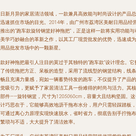
在日新月异的家居清洁领域，一款兼具高效能与时尚设计的产品
能迅速抓住市场的目光。2014年，由广州市荔湾区美耐日用品经
部推出的“跑车款旋转钢篮好神拖把”，正是这样一款将实用功能与
感美学巧妙融合的革新之作，以其工厂现货批发的优势，迅速成
日用品批发市场中的一颗新星。
这款好神拖把最引人注目的莫过于其独特的“跑车款”设计理念。它
破了传统拖把方正、呆板的造型，采用了流线型的钢篮结构，线
流畅且充满力量感，宛如一辆蓄势待发的跑车，不仅提升了产品
视觉吸引力，更赋予了家居清洁工具一份难得的时尚与活力。其
部件——旋转钢篮，尺寸为120
50
60cm，容量大且结构坚固。这
设计巧思在于，它能够高效地沥干拖布水分，用户只需轻踩踏板
即可通过离心力原理实现快速脱水，省时省力，彻底告别手拧拖
的繁琐与不适，大大提升了清洁效率。